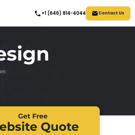
Contact Us
+1 (646) 814-4044
esign
tum
Get Free
ebsite Quote