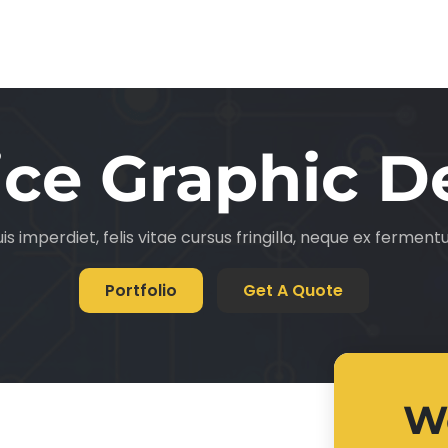
ice Graphic D
is imperdiet, felis vitae cursus fringilla, neque ex fermen
Portfolio
Get A Quote
W