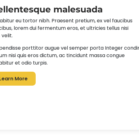
ellentesque malesuada
abitur eu tortor nibh. Praesent pretium, ex vel faucibus
cibus, lorem dui fermentum eros, et ultricies tellus nisi
 velit.
pendisse porttitor augue vel semper porta Integer cond
um nisi quis eros dictum, ac tincidunt massa congue
bitur et odio turpis.
Learn More