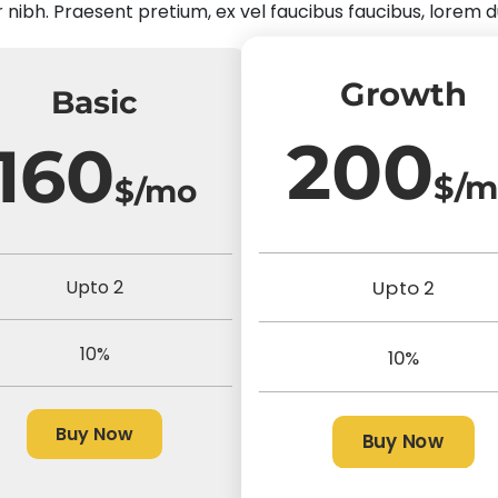
r nibh. Praesent pretium, ex vel faucibus faucibus, lorem 
Growth
Basic
200
160
$/
$/mo
Upto 2
Upto 2
10%
10%
Buy Now
Buy Now