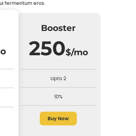
dui fermentum eros.
Booster
250
mo
$/mo
Upto 2
10%
Buy Now